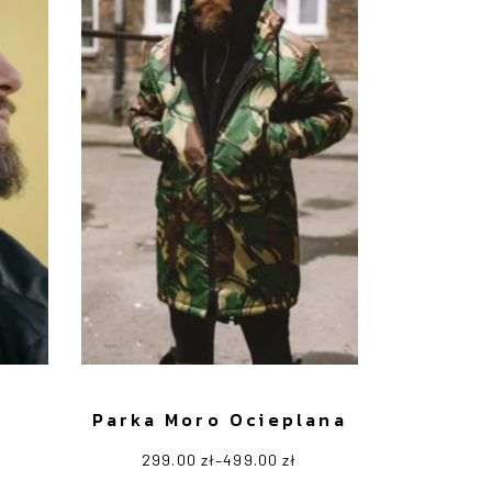
Parka Moro Ocieplana
299.00
zł
–
499.00
zł
Zakres
Ten
cen:
produkt