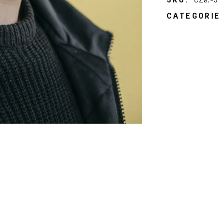
In order for
CATEGORIE
our website
to perform
as well as
possible
during your
visit. If you
refuse
these
cookies,
some
functionality
will
disappear
from the
website.
Marketing
By sharing
your
interests
and