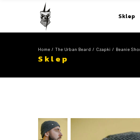
Sklep
Home
The Urban Beard
Czapki
Beanie Sho
Sklep