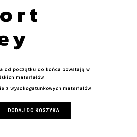
ort
ey
ia od początku do końca powstają w
olskich materiałów.
ie z wysokogatunkowych materiałów.
Grey quantity
DODAJ DO KOSZYKA