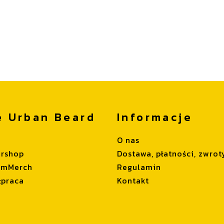
e Urban Beard
Informacje
O nas
ershop
Dostawa, płatności, zwrot
omMerch
Regulamin
łpraca
Kontakt