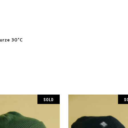
behavior as
you visit our
site, you
increase the
chance of
seeing
personalized
turze 30°C
content and
offers.
SOLD
S