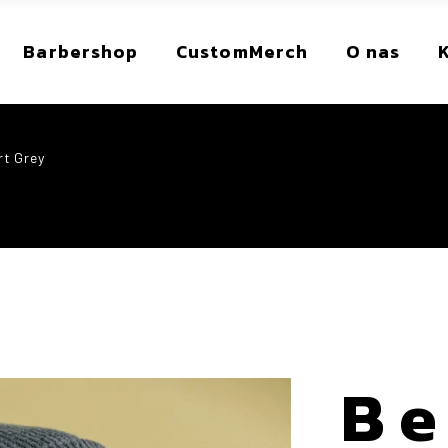
Barbershop
CustomMerch
O nas
rt Grey
Be
Podstawowe