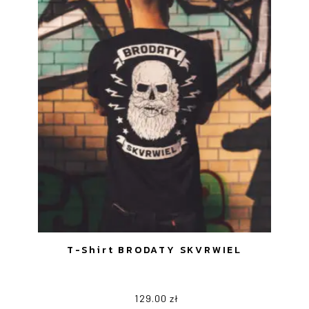
na
stronie
produktu
T-Shirt BRODATY SKVRWIEL
129.00
zł
Ten