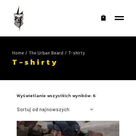
Home
The Urban Beard
T-shirty
T-shirty
Posortowane
Wyświetlanie wszystkich wyników: 6
według
najnowszych
Sortuj od najnowszych
Podstawowe