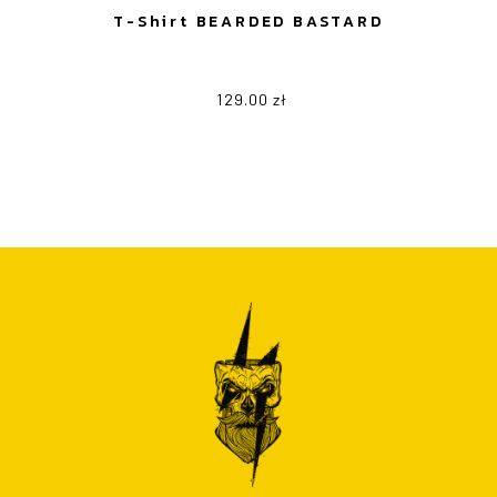
T-Shirt BEARDED BASTARD
129.00
zł
Ten
produkt
ma
wiele
wariantów.
Opcje
można
wybrać
na
stronie
produktu