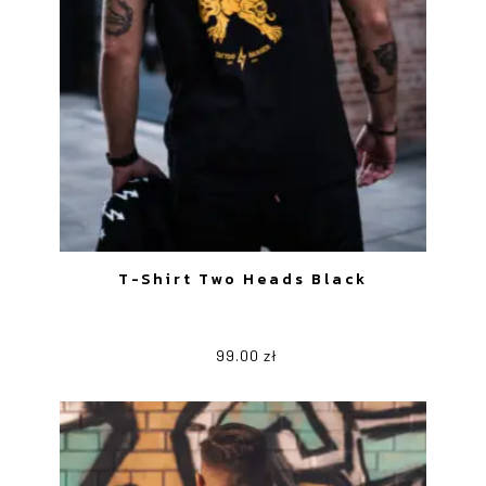
T-Shirt Two Heads Black
99.00
zł
Ten
produkt
ma
wiele
wariantów.
Opcje
można
wybrać