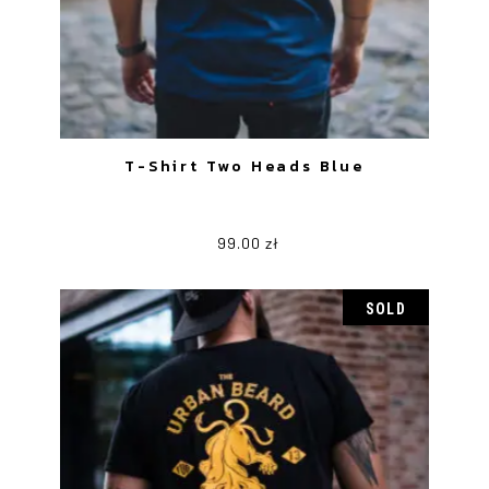
T-Shirt Two Heads Blue
99.00
zł
Ten
produkt
ma
wiele
SOLD
wariantów.
Opcje
można
wybrać
na
stronie
produktu