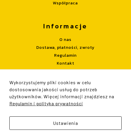
Współpraca
In order for
our website
to perform
as well as
Informacje
possible
during your
visit. If you
O nas
refuse
Dostawa, płatności, zwroty
these
Regulamin
cookies,
some
Kontakt
functionality
will
disappear
Wykorzystujemy pliki cookies w celu
from the
Strefa Klienta
website.
dostosowania jakości usług do potrzeb
użytkowników. Więcej informacji znajdziesz na
Konto użytkownika
Regulamin i polityka prywatności
Śledzenie zamówienia
Marketing
By sharing
Koszyk
your
Ustawienia
interests
and